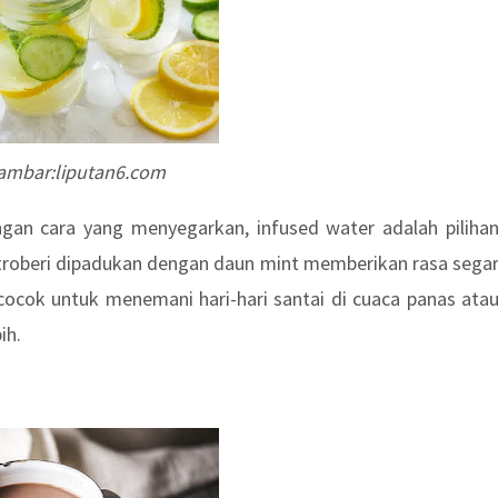
ambar:liputan6.com
gan cara yang menyegarkan, infused water adalah piliha
 stroberi dipadukan dengan daun mint memberikan rasa sega
cocok untuk menemani hari-hari santai di cuaca panas ata
ih.