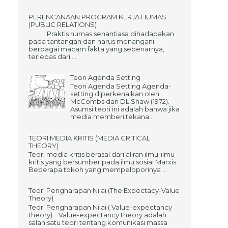
PERENCANAAN PROGRAM KERJA HUMAS
k
(PUBLIC RELATIONS)
Praktis humas senantiasa dihadapakan
t
pada tantangan dan harus menangani
berbagai macam fakta yang sebenarnya,
terlepas dari ...
Teori Agenda Setting
Teori Agenda Setting Agenda-
setting diperkenalkan oleh
McCombs dan DL Shaw (1972).
Asumsi teori ini adalah bahwa jika
media memberi tekana...
TEORI MEDIA KRITIS (MEDIA CRITICAL
THEORY)
Teori media kritis berasal dari aliran ilmu-ilmu
kritis yang bersumber pada ilmu sosial Marxis.
Beberapa tokoh yang mempeloporinya ...
Teori Pengharapan Nilai (The Expectacy-Value
Theory)
Teori Pengharapan Nilai ( Value-expectancy
theory) Value-expectancy theory adalah
salah satu teori tentang komunikasi massa