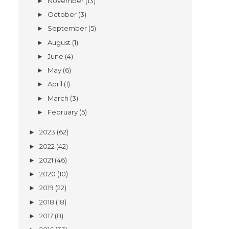
November
(13)
►
October
(3)
►
September
(5)
►
August
(1)
►
June
(4)
►
May
(6)
►
April
(1)
►
March
(3)
►
February
(5)
►
a
k
2023
(62)
►
2022
(42)
►
2021
(46)
►
2020
(10)
►
2019
(22)
►
2018
(18)
►
2017
(8)
►