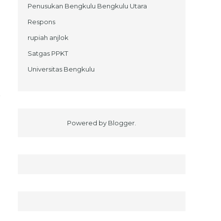
Penusukan Bengkulu Bengkulu Utara
Respons
rupiah anjlok
Satgas PPKT
Universitas Bengkulu
t
i
Powered by
Blogger
.