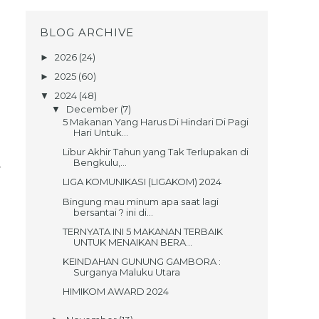
BLOG ARCHIVE
2026
(24)
►
2025
(60)
►
2024
(48)
▼
December
(7)
▼
5 Makanan Yang Harus Di Hindari Di Pagi
Hari Untuk...
n
Libur Akhir Tahun yang Tak Terlupakan di
Bengkulu,...
r
LIGA KOMUNIKASI (LIGAKOM) 2024
u
Bingung mau minum apa saat lagi
bersantai ? ini di...
TERNYATA INI 5 MAKANAN TERBAIK
UNTUK MENAIKAN BERA...
KEINDAHAN GUNUNG GAMBORA :
Surganya Maluku Utara
HIMIKOM AWARD 2024