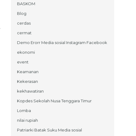
BASKOM
Blog
i
cerdas
e
cermat
h
Demo Erorr Media sosial Instagram Facebook
ekonomi
event
Keamanan
Kekerasan
kekhawatiran
Kopdes Sekolah Nusa Tenggara Timur
Lomba
nilai rupiah
Patriarki Batak Suku Media sosial