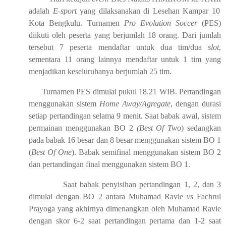
adalah
E-sport
yang dilaksanakan di
Lesehan Kampar 10
K
ota Bengkulu. Turnamen
Pro Evolution
Soccer
(PES)
diikuti oleh peserta yang berjumlah 18 orang. Dari jumlah
tersebut 7 peserta mendaftar untuk dua tim/dua
slot
,
sementara 11 orang lainnya mendaftar untuk 1 tim
yang
menjadikan keseluruhanya berjumlah 25 tim.
Turnamen PES dimulai pukul 18.21 WIB. Pertandingan
menggunakan sistem
Home Away/Agregate
, dengan durasi
setiap pertandingan selama 9 menit. Saat babak awal, sistem
permainan menggunakan BO 2
(
Best Of Two
) sedangkan
pada babak 16 besar dan 8 besar menggunakan sistem BO 1
(
Best Of
One
). Babak semifinal menggunakan sistem BO 2
dan pertandingan final menggunakan sistem BO 1.
Saat babak penyisihan pertandingan 1, 2, dan 3
dimulai dengan BO 2 antara Muhamad Ravie
vs
Fachrul
Prayoga yang akhirnya dimenangkan oleh Muhamad Ravie
dengan skor 6-2 saat pertandingan pertama dan 1-2 saat