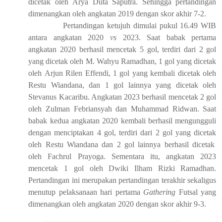
dicetak oleh
Arya Duta Saputra
.
Sehingga
pertandingan
dimenangkan oleh
angkatan 2019 dengan skor
akhir
7-2.
Pertandingan
k
etujuh dimulai pukul 16
.
49
WIB
antara
a
ngkatan 2020
vs
2023.
Saat b
abak pertama
angkatan 2020 berhasil mencetak
5
gol
, terdiri dari 2 gol
yang dicetak
oleh M. Wahyu Ramadhan
, 1 gol yang dicetak
oleh
Arjun Rilen Effendi,
1 gol yang kembali dicetak oleh
Restu Wiandana,
dan 1 gol lainnya yang dicetak oleh
Stevanus Kacaribu
. A
ngkatan 2023 berhasil mencetak
2
gol
oleh
Zulman Febriansyah
dan
Muhammad Ridwan
.
Saat
b
abak kedua
angkatan 2020 kembali berhasil mengungguli
dengan menciptakan 4 gol
, terdiri dari 2 gol yang dicetak
oleh Restu Wiandana dan
2 gol lainnya berhasil dicetak
oleh
Fachrul
Prayoga.
Sementara
itu,
angkatan 2023
mencetak
1
gol oleh
Dwiki
Ilham
Rizki
Ramadhan
.
Pertandingan
ini merupakan pertandingan
terakhir
s
ekaligus
menutup
pelaksanaan hari pertama
Gathering
Futsal yang
dimenangkan oleh angkatan 2020 dengan skor
akhir
9-3.