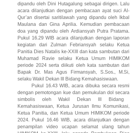
dipandu oleh Dini Hutagalung sebagai dirigen. Lalu
acara dilanjutkan dengan pembacaan ayat suci Al-
Qur’an disertai saritilawah yang dipandu oleh Ikbal
Maulana dan Gina Aprilia. Kemudian pembacaan
d
oa yang dipandu oleh Ardiansyah Putra Pratama.
Pukul 16.29
WIB
acara dilanjutkan
dengan
laporan
kegiatan dari Zulman Febriansyah selaku Ketua
Panitia Dies Natalis ke-XXIII dan kata sambutan dari
Muhamad Ravie selaku Ketua Umum HIMIKOM
periode 2024 serta diikuti oleh kata sambutan dari
Bapak Dr. Mas Agus Firmansyah, S.Sos., M.Si,
selaku Wakil Dekan III Bidang Kemahasiswaan.
P
ukul 16.43
WIB
, acara dibuka secara resmi
dengan pemotongan kue dan pemukulan dol se
cara
simbolis oleh Wakil Dekan III Bidang
Kemahasiswaan, Ketua Jurusan Ilmu Komunikasi,
Ketua Panitia, dan Ketua Umum HIMIKOM periode
2024. Pukul 16.46
WIB
, acara dilanjutkan dengan
penampilan video ucapan selamat ulang tahun