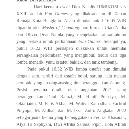
Hari keenam
event
Dies Natalis HIMIKOM ke-
XXII
I
adalah
Fun Games
yang dilaksanakan di Taman
Remaja Kota Bengkulu. Acara dimulai pukul 16
.
05
WIB
dipandu oleh
Master of Ceremony
non formal, Utari Nadia
dan Olivia Diva
Nabila
yang menjelaskan aturan-aturan
yang berlaku untuk perlombaan
Fun Games
. Selanjutnya,
pukul 16
.
22
WIB p
ersiapan dilakukan untuk memulai
serangkaian perlombaan yang menghibur, terdiri dari tiga
lomba menarik, yaitu estafet, bakiak, dan tarik tambang.
Pada pukul 16
.
32
WIB
lomba estafet pun dimulai
dengan seru, terdiri dari estafet botol, sarung, lalu makan
kerupuk yang masing-masing tim beranggotakan
8
orang.
Posisi
pertama diraih oleh
a
ngkatan 2021
yang
beranggotakan
Dani Ramzi, M. Hanif Prasetya
,
M.
Oktarianto, M. Faris Akbar, M. Wahyu Ramad
h
an, Fachrul
Prayoga, M. Afdhal, dan M. Izzat Zulfi.
A
ngkatan 2
02
2
sebagai juara kedua yang beranggotakan Ferliza Khasarah
,
Alya Tri Septiyani, Dwi Afrilia Sahara, Pipin, Lola Afifah