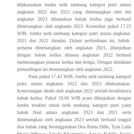
dilaksanakan lomba tarik tambang
kategori
putri antara
angkatan 2
02
2 dan 2
02
3 yang dimenangkan oleh tim
angkatan 2
02
3 dilanjutkan babak kedua juga berhasil
dimenangkan oleh angkatan 2
02
3
.
Kemudian pukul 17
.
25
WIB
, lomba tarik tambang
kategori
putr
i
antara
angkatan
2
02
1 dan 2
02
2 dimulai. Dalam perlombaan ini, babak
pertama dimenangkan oleh angkatan 2
02
1, dilanjutkan
dengan babak kedua dimana
angkatan
2
02
2
berhasil
memenangkan putaran kedua dan ketiga
. Dengan demikian
pertandingan ini dimenangkan oleh angkatan 2022.
Pada pukul 17
.
43
WIB
, lomba tarik tambang
kategori
putra antara
angkatan
2
02
2 dan 2
02
3 dilaksanakan
.
K
emenangan diraih oleh
angkatan
2
02
2 setelah berakhirnya
babak kedua.
P
ukul 18
.
00
WIB a
cara dilanjutkan dengan
lomba terakhir untuk tarik tambang kategori putri yaitu
babak
final antara
angkatan
2
02
3 dan 2
02
1
serta
dimenangkan oleh
angkatan
2
02
3 setelah berhasil unggul
dua babak
yang beranggotakan Dea Ratna Dilla, Tyas Laila
Shar'e Wibowo, Amalia
Khairunnisa, Azzara
Nabilla, Feyza