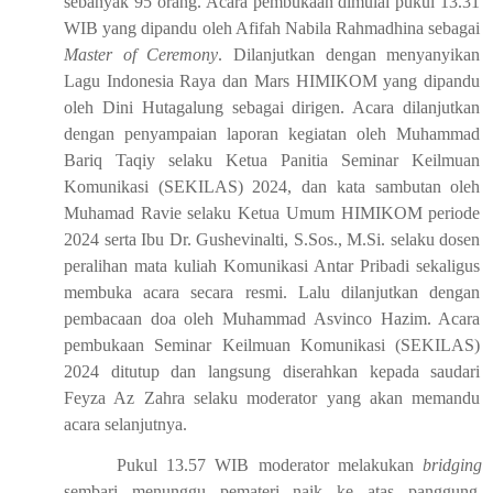
sebanyak 95 orang. Acara pembukaan dimulai pukul 13.31
WIB yang dipandu oleh Afifah Nabila Rahmadhina sebagai
Master of Ceremony
. Dilanjutkan dengan menyanyikan
Lagu Indonesia Raya dan Mars HIMIKOM yang dipandu
oleh Dini Hutagalung sebagai dirigen. Acara dilanjutkan
dengan penyampaian laporan kegiatan oleh Muhammad
Bariq Taqiy selaku Ketua Panitia Seminar Keilmuan
Komunikasi (SEKILAS) 2024, dan kata sambutan oleh
Muhamad Ravie selaku Ketua Umum HIMIKOM periode
2024 serta Ibu Dr. Gushevinalti, S.Sos., M.Si. selaku dosen
peralihan mata kuliah Komunikasi Antar Pribadi sekaligus
membuka acara secara resmi. Lalu dilanjutkan dengan
pembacaan doa oleh Muhammad Asvinco Hazim. Acara
pembukaan Seminar Keilmuan Komunikasi (SEKILAS)
2024 ditutup dan langsung diserahkan kepada saudari
Feyza Az Zahra selaku moderator yang akan memandu
acara selanjutnya.
Pukul 13.57 WIB moderator melakukan
bridging
sembari menunggu pemateri naik ke atas panggung.