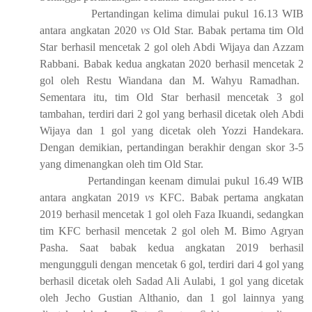
Pertandingan
k
elima dimulai pukul 16
.
13
WIB
antara a
ngkatan 2020
vs
Old Star. Babak pertama
tim
Old
Star berhasil mencetak
2
gol oleh Abdi Wijaya dan Azzam
Rabbani. Babak kedua angkatan 2020 berhasil mencetak
2
gol oleh Restu Wiandana dan M. Wahyu Ramadhan
.
Sementara itu,
tim
Old Star berhasil mencetak
3
gol
tambahan
, terdiri dari 2 gol yang berhasil dicetak oleh
Abdi
Wijaya dan
1 gol yang dicetak oleh Yozzi Handekara.
Dengan demikian, pertandingan berakhir dengan skor 3-5
yang dimenangkan oleh tim Old Star.
Pertandingan
k
eenam dimulai pukul 16
.
49
WIB
antara a
ngkatan 2019
vs
KFC. Babak pertama angkatan
2019
berhasil
mencetak
1
gol oleh Faza Ikuandi, sedangkan
tim KFC berhasil mencetak
2
gol
oleh
M. Bimo Agryan
Pasha
.
Saat b
abak kedua angkatan 2019 berhasil
mengungguli dengan mencetak
6
gol
, terdiri dari 4 gol yang
berhasil dicetak
oleh Sadad Ali Aulabi
, 1 gol yang dicetak
oleh
Jecho Gustian Althanio
, dan 1 gol lainnya yang