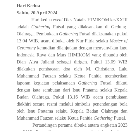
Hari Kedua
Sabtu,
20 April 2024
Hari kedua
event
Dies Natalis HIMIKOM ke-XXII
I
adalah
Gathering
Futsal yang dilaksanakan di Gedung
Olahraga
.
Pembukaan
Gathering
Futsal dilaksanakan
p
ukul
13.04 WIB, acara dibuka oleh Nur Fitria selaku
Master of
Ceremony
kemudian dilanjutkan dengan menyanyikan
lagu
Indonesia Raya dan Mars HIMIKOM
yang dipandu oleh
Dian
Alya Julianti sebagai dirigen
.
P
ukul 13.09 WIB
dilakukan pembacaan doa oleh M. Christiano.
Lalu
Muhammad Fauzan selaku Ketua Panitia memberikan
laporan kegiatan
pelaksanaan
Gathering
Futsal, diikuti
dengan kata sambutan dari Isnu Pratama
selaku
Kepala
Badan Olahraga.
P
ukul 13.16 WIB
a
cara pembukaan
diakhiri secara resmi melalui simbolis penendangan bola
oleh Isnu Pratama
selaku Kepala Badan Olahraga
dan
Muhammad Fauzan
selaku Ketua Panitia
Gathering
Futsal.
Pertandingan
p
ertama dibuka
antara
a
ngkatan 2023