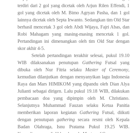
terdiri dari 2 gol yang dicetak oleh Arjun Rilen Effendi, 1
gol yang dicetak oleh M. Bimo Agryan Pasha, dan 1 gol
lainnya dicetak oleh Septa Irwanto. Sedangkan tim Old Star
berhasil mencetak 3 gol oleh Abdi Wijaya, Fajri Abas, dan
Robi Mahagam yang masing-masing mencetak 1 gol.
Pertandingan ini dimenangkan oleh tim Old Star dengan
skor akhir 4-5.
Setelah pertandingan terakhir selesai, pukul 19.10
WIB dilaksanakan penutupan
Gathering
Futsal yang
dibuka oleh Nur Fitria selaku
Master of Ceremony
,
kemudian dilanjutkan dengan menyanyikan lagu Indonesia
Raya dan Mars HIMIKOM yang dipandu oleh Dian Alya
Julianti sebagai dirigen. Lalu pukul 19.18 WIB, dilakukan
pembacaan doa yang dipimpin oleh M. Christiano.
Selanjutnya Muhammad Fauzan selaku Ketua Panitia
memberikan laporan kegiatan
Gathering
Futsal, diikuti
dengan penutupan
gathering
secara resmi oleh Kepala
Badan Olahraga, Isnu Pratama Pukul 19.25 WIB.