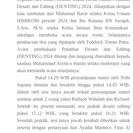
Desain dan Editing (DENTING) 2024,
d
ilanjutkan
dengan
kata sambutan dari Muhamad Ravie selaku Ketua Umum
HIMIKOM
p
eriode 2024 dan
I
bu Rasiana B
R
Saragih
,
S
.S
os.
,
M
.S
i.
s
elaku Ketua Jurusan Ilmu Komunikasi
sekaligus membuka acara secara resmi.
Selanjutnya
pembacaan doa
yang dipimpin
oleh Feddrick Trimas Putra.
Acara pembukaan Pelatihan Desain dan Editing
(DENTING) 2024
ditutup dan langsung diserahkan kepada
saudara Muhammad Asvinco Hazim
selaku moderator yang
akan memandu acara selanjutnya.
Pukul
14
.
2
9 WIB
p
enyampaian materi oleh Nobi
Saputra dimulai
dan
berakhir
hingga
pukul 14
.
45
WIB
,
diikuti oleh sesi tanya jawab terkait penyampaian materi
seminar untuk 2 orang
yakni Rafiqoh Wahidah dan Richard.
Setelah itu
peserta memasuki sesi prakt
i
k desain
editing
pukul 15
.
12
WIB
, yang berakhir pukul 16
.
21
WIB
.
Sesudah prakt
i
k, sesi tanya jawab kembali diberikan untuk
peserta
dengan pertanyaan dari Ayudia Martnice, Firas Al