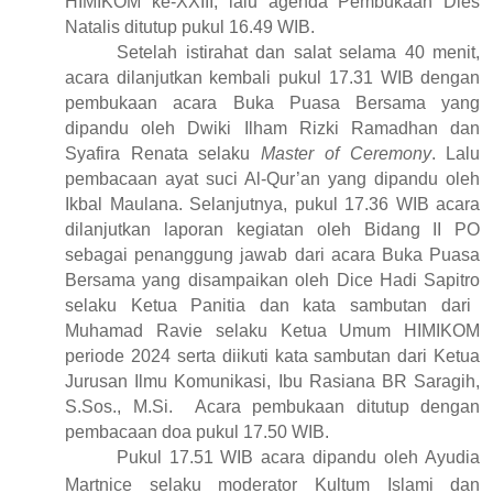
HIMIKOM ke-XXII
I
, lalu agenda Pembukaan Dies
Natalis ditutup pukul 16.49
WIB
.
Setelah
istirahat dan salat
selama
40
menit,
acara dilanjutkan kembali pukul 17.31
WIB
dengan
pembukaan acara Buka Puasa Bersama yang
dipandu oleh Dwiki Ilham Rizki Ramadhan dan
Syafira Renata selaku
Master of Ceremony
. Lalu
pembacaan ayat suci Al-Qur’an yang dipandu oleh
Ikbal Maulana.
Selanjutnya, p
ukul 17.36
WIB
acara
dilanjutkan
laporan kegiatan oleh
Bidang II PO
se
bagai
penanggung jawab dari acara Buka Puasa
Bersama yang disampaikan oleh Dice Hadi Sapitro
selaku Ketua Panitia
dan kata sambutan dari
Muhamad Ravie selaku Ketua Umum HIMIKOM
periode 2024 serta diikuti kata sambutan dari Ketua
Jurusan Ilmu Komunikasi, Ibu Rasiana BR Saragih,
S.Sos., M.Si.
Acara pembukaan ditutup dengan
pembacaan doa pukul 17.50
WIB
.
Pukul 17.51
WIB
acara dipandu oleh Ayudia
Martnice selaku moderator Kultum Islami
dan