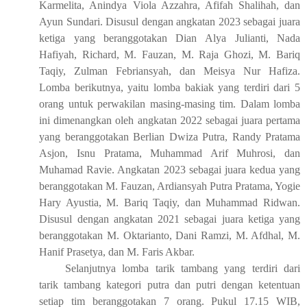
Karmelita, Anindya Viola Azzahra, Afifah Shalihah, dan
Ayun Sundari. Disusul dengan angkatan 2023 sebagai juara
ketiga yang beranggotakan Dian
Alya Julianti, Nada
Hafiyah, Richard, M.
Fauzan, M. Raja Ghozi, M. Bariq
Taqiy, Zulman Febriansyah, dan Meisya Nur Hafiza
.
Lomba berikutnya, yaitu lomba bakiak
yang terdiri dari 5
orang untuk perwakilan masing-masing tim.
D
alam
lomba
ini dimenangkan oleh angkatan 2022 sebagai juara pertama
yang beranggotakan Berlian Dwiza Putra, Randy Pratama
Asjon, Isnu Pratama, Muhammad Arif Muhrosi, dan
Muhamad Ravie. Angkatan 2023 sebagai juara kedua yang
beranggotakan M.
Fauzan, Ardiansyah
Putra
Pratama, Yogie
Hary Ayustia, M. Bariq Taqiy, dan Muhammad Ridwan.
Disusul dengan angkatan 2021 sebagai juara ketiga yang
beranggotakan
M. Oktarianto, Dani Ramzi, M. Afdhal, M.
Hanif Prasetya, dan M. Faris Akbar.
Selanjutnya
lomba tarik tambang yang terdiri dari
tarik tambang
kategori
putra dan putri
dengan ketentuan
s
etiap tim beranggotakan 7 orang.
P
ukul 17
.
15
WIB
,