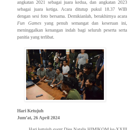
angkatan 202
1
sebagai juara kedua, dan angkatan 2023
sebagai juara ketiga. Acara ditutup pukul 18
.
37
WIB
dengan sesi foto bersama.
Demikianlah, berakhirnya acara
Fun Games
yang penuh semangat dan keseruan ini,
meninggalkan kenangan indah bagi seluruh peserta serta
panitia yang terlibat.
Hari Ke
tujuh
Jum’at, 26 April 2024
H
ari
ketujuh
event
Dies Natalis HIMIKOM ke-XXI
II