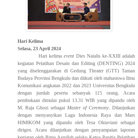
Hari K
elima
Selasa,
23 April 2024
Hari kelima
event
Dies Natali
s
ke-XXI
I
I
adalah
k
egiatan Pelatihan Desain dan Editing (DENTING) 2024
yang
diselenggarakan di Gedung Theater (GT
T
) Taman
Budaya Provinsi Bengkulu dan diikuti oleh mahasiswa Ilmu
Komunikasi
a
ngkatan 202
2
dan 202
3
Universitas Bengkulu
dengan jumlah peserta sebanyak 115 orang
. Acara
pembukaan dimulai pukul 13.31 WIB yang dipandu oleh
M. Raja Ghozi sebagai
Master of Ceremony
. Dilanjutkan
dengan menyanyikan Lagu Indonesia Raya dan Mars
HIMIKOM yang dipandu oleh
Tesa Oktaviani
sebagai
dirigen. Acara dilanjutkan dengan
penyampaian laporan
kegiatan
oleh
Bima Asrullah selaku Ketua Panitia Pelatihan