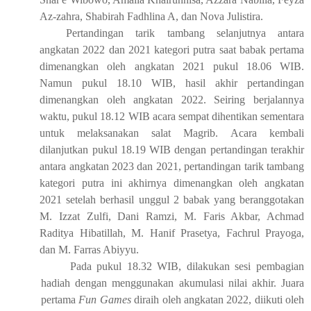
Az-zahra, Shabirah Fadhlina A, dan Nova Julistira.
Pertandingan
tarik tambang
selanjutnya antara
angkatan
2
02
2 dan 2
02
1 kategori putra
saat
babak pertama
dimenangkan oleh
angkatan
2
02
1 pukul 18
.
06
WIB
.
Namun
pukul 18
.
10
WIB
, hasil akhir pertandingan
dimenangkan oleh angkatan 2
02
2.
Seiring berjalannya
waktu, pukul 18
.
12
WIB
acara sempat dihentikan sementara
untuk melaksanakan
salat
Magrib.
Acara kembali
d
ilanjutkan pukul 18
.
19
WIB
dengan pertandingan terakhir
antara
angkatan
2
02
3 dan 2
02
1,
pertandingan tarik tambang
kategori putra ini akhirnya
dimenangkan oleh angkatan
2
02
1 setelah berhasil unggul 2 baba
k yang beranggotakan
M. Izzat Zulfi, Dani Ramzi, M. Faris Akbar, Achmad
Raditya Hibatillah, M. Hanif Prasetya, Fachrul Prayoga,
dan M. Farras Abiyyu.
Pada pukul 18
.
32
WIB
,
dilakukan
sesi pembagian
hadiah dengan menggunakan akumulasi nilai akhir. Juara
pertama
Fun Games
diraih oleh angkatan 202
2
, diikuti oleh