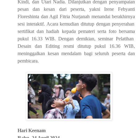
Kindi
,
dan Utari Nadia
.
Dilanjutkan dengan penyampaian
pesan dan kesan dari peserta
, yakni
Irene
Febyanti
Floreshinta
dan
Agil Fitria Nurjanah
menandai
berakhirnya
sesi interaktif. Acara kemudian ditutup dengan penyerahan
sertifikat
dan hadiah
kepada p
emateri
serta
foto bersama
pukul 16
.
33
WIB.
Dengan demikian, seminar Pelatihan
Des
ai
n dan Editing resmi ditutup pukul 16
.
36
WIB
,
meninggalkan kesan mendalam bagi seluruh peserta dan
pembicara.
Hari Ke
enam
Rabu, 24 April 2024