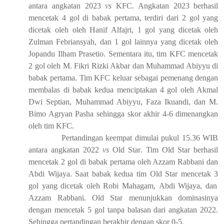
antara a
ngkatan 2023
vs
KFC
. A
ngkatan 2023 berhasil
mencetak
4
gol
di babak pertama
, terdiri dari 2 gol yang
dicetak oleh
oleh
Hanif Alfajri, 1 gol yang dicetak oleh
Zulman Febriansyah,
dan
1 gol lainnya yang dicetak oleh
Jopandu Ilham Prasetio. Sementara itu, tim
KFC mencetak
2 g
ol oleh M. Fikri Rizki Akbar dan Muhammad Abiyyu di
babak pertama.
Ti
m KFC keluar sebagai pemenang dengan
membalas di babak kedua menciptakan
4
gol oleh Akmal
Dwi Septian, Muhammad Abiyyu, Faza Ikuandi, dan M.
Bimo Agryan Pasha sehingga skor akhir 4-6 dimenangkan
oleh tim KFC.
Pertandingan
k
eempat dimulai pukul 15
.
36
WIB
antara a
ngkatan 2022
vs
Old Star
. Tim
Old Star
berhasil
mencetak
2
gol
di babak pertama
oleh Azzam Rabbani dan
Abdi Wijaya.
Saat b
abak kedua
tim
Old Star mencetak
3
gol yang dicetak oleh Robi Mahagam
,
Abdi Wijaya
,
dan
Azzam Rabbani
.
Old Star menunjukkan dominasinya
dengan mencetak
5
gol tanpa balas
an
dari angkatan 2022.
Sehingga
pertandingan berakhir dengan
skor 0-5.