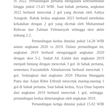
vs
2022. Pertandingan pertama
mengalami
keterlambatan
hingga pukul 13.43 WIB.
Saat b
abak pertama
,
angkatan
2022 berhasil mencetak
2
gol
yang dicetak oleh Aditya
Anugrah
. Babak kedua angkatan 2023 berhasil membalas
kekalahan dengan
2
gol
yang dicetak
oleh
Muhammad
Ridwan
dan
Zulman Febriansyah s
ehingga skor akhir
imbang 2-2.
Pertandingan
k
edua dimulai pukul 14
.
28
WIB
antara
a
ngkatan 2020
vs
2019
.
Dalam pertandingan ini,
angkatan 2019 berhasil mengungguli angkatan 2020
dengan skor 5-2. Sadad
Ali Aulabi
dari angkatan 2019
menjadi bintang dengan mencetak
3
gol
di babak pertama
,
sementara Fuzza
itulloh Almuharromi
berhasil mencetak
1
gol. Sedangkan dari angkatan 2020 D
h
arma
Manggala
Putra
dan Arjun
Rilen Effendi
mencetak masing-masing
1
gol di babak pertama.
Saat b
abak kedua
, Arya Duta Saputra
dari angkatan 2019 berhasil mencetak
1
gol
, s
ehingga
pertandingan kedua
dimenangkan oleh
angkatan 2019
.
Pertandingan
k
etiga dimulai pukul 15
.
02
WIB