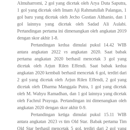
Almuharromi, 2 gol yang dicetak oleh Arya Duta Saputra,
1 gol yang dicetak oleh
Imam Aji Rahmatullah Palangas, 1
gol baru yang dicetak oleh Jecho Gustian Althanio, dan 1
gol lainnya yang dicetak oleh Sadad Ali Aulabi.
Pertandingan pertama ini dimenangkan oleh angkatan 2019
dengan skor akhir 1-8.
Pertandingan kedua dimulai pukul 14.42 WIB
antara angkatan 2022
vs
angkatan 2020. Saat babak
pertama angkatan 2020 berhasil mencetak 3 gol yang
dicetak oleh Arjun Rilen Effendi. Saat babak kedua
angkatan 2020 kembali berhasil mencetak 6 gol, terdiri dari
2 gol yang dicetak oleh
Arjun Rilen Effendi, 2 gol yang
dicetak oleh Dharma Manggala Putra, 1 gol yang dicetak
oleh M. Wahyu Ramadhan, dan 1 gol lainnya yang dicetak
oleh Fachrul Prayoga. Pertandingan ini d
i
menangkan oleh
angkatan 2020 dengan skor akhir 0-9.
Pertandingan ketiga dimulai pukul 15.11 WIB
antara
angkatan 2023
vs
tim
Old
S
tar
. Babak pertama
Tim
Old Star berhasil mencetak 5 gol, terdiri dari 2 gol yang