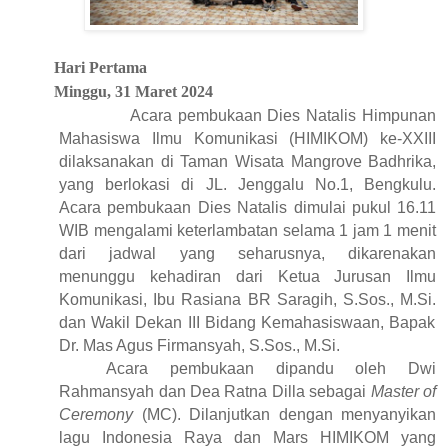
Hari Pertama
Minggu
, 31 Maret
2024
Acara
pembukaan Dies Natalis Himpunan
Mahasiswa Ilmu Komunikasi (HIMIKOM) ke-XXIII
dilaksanakan di Taman Wisata Mangrove Badhrika,
yang berlokasi di JL.
Jenggalu No.1, Bengkulu.
Acara pembukaan Dies Natalis dimulai pukul 16
.
11
WIB mengalami keterlambatan
selama
1 jam 1 menit
dari jadwal yang seharusnya, dikarenakan
menunggu
kehadiran dari
Ketua Jurusan Ilmu
Komunikasi, Ibu Rasiana BR Saragih, S.Sos., M.Si
.
dan Wakil Dekan III Bidang Kemahasiswaan, Bapak
Dr. Mas Agus Firmansyah, S.Sos., M.Si
.
Acara pembukaan dipandu oleh Dwi
Rahmansyah dan Dea Ratna Dilla sebagai
Master of
Ceremony
(MC)
. Dilanjutkan dengan menyanyikan
lagu Indonesia Raya dan Mars HIMIKOM yang