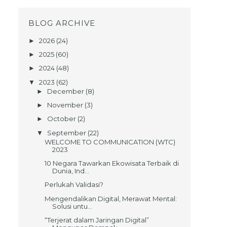
BLOG ARCHIVE
2026
(24)
►
2025
(60)
►
2024
(48)
►
2023
(62)
▼
December
(8)
►
November
(3)
►
October
(2)
►
September
(22)
▼
WELCOME TO COMMUNICATION (WTC)
2023
10 Negara Tawarkan Ekowisata Terbaik di
Dunia, Ind...
Perlukah Validasi?
Mengendalikan Digital, Merawat Mental:
Solusi untu...
“Terjerat dalam Jaringan Digital”