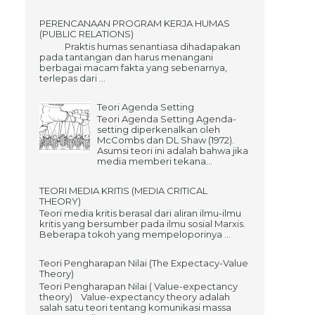
PERENCANAAN PROGRAM KERJA HUMAS
(PUBLIC RELATIONS)
Praktis humas senantiasa dihadapakan
pada tantangan dan harus menangani
berbagai macam fakta yang sebenarnya,
terlepas dari ...
Teori Agenda Setting
Teori Agenda Setting Agenda-
setting diperkenalkan oleh
McCombs dan DL Shaw (1972).
Asumsi teori ini adalah bahwa jika
media memberi tekana...
TEORI MEDIA KRITIS (MEDIA CRITICAL
THEORY)
Teori media kritis berasal dari aliran ilmu-ilmu
kritis yang bersumber pada ilmu sosial Marxis.
Beberapa tokoh yang mempeloporinya ...
Teori Pengharapan Nilai (The Expectacy-Value
Theory)
Teori Pengharapan Nilai ( Value-expectancy
theory) Value-expectancy theory adalah
salah satu teori tentang komunikasi massa