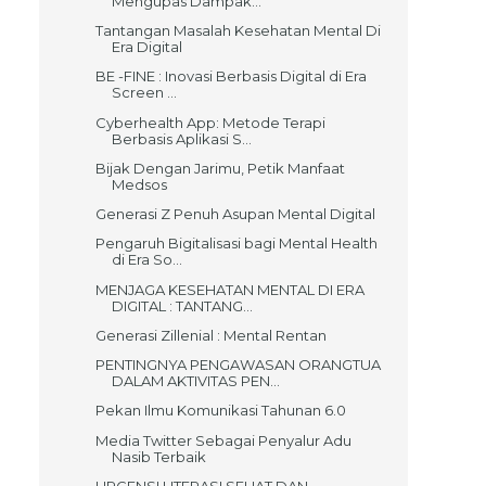
Mengupas Dampak...
Tantangan Masalah Kesehatan Mental Di
Era Digital
BE -FINE : Inovasi Berbasis Digital di Era
Screen ...
Cyberhealth App: Metode Terapi
Berbasis Aplikasi S...
Bijak Dengan Jarimu, Petik Manfaat
Medsos
Generasi Z Penuh Asupan Mental Digital
Pengaruh Bigitalisasi bagi Mental Health
di Era So...
MENJAGA KESEHATAN MENTAL DI ERA
DIGITAL : TANTANG...
Generasi Zillenial : Mental Rentan
PENTINGNYA PENGAWASAN ORANGTUA
DALAM AKTIVITAS PEN...
Pekan Ilmu Komunikasi Tahunan 6.0
Media Twitter Sebagai Penyalur Adu
Nasib Terbaik
URGENSI LITERASI SEHAT DAN