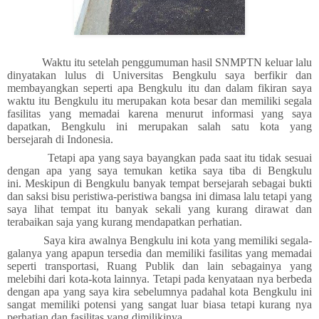
Waktu itu setelah penggumuman hasil SNMPTN keluar lalu
dinyatakan lulus di Universitas Bengkulu saya berfikir dan
membayangkan seperti apa Bengkulu itu dan dalam fikiran saya
waktu itu Bengkulu itu merupakan kota besar dan memiliki segala
fasilitas yang memadai kar
e
na
menurut informasi yang saya
dapatkan,
Bengkulu ini merupakan salah satu kota yang
bersejarah
di Indonesia.
Tetapi apa yang saya bayangkan pada saat itu tidak sesuai
dengan apa yang saya
temukan
ketika saya tiba di
B
engkulu
ini
.
Meskipun
di Bengkulu banyak tempat bersejarah sebagai bukti
dan saksi bisu peristiwa-peristiwa bangsa ini dimasa lalu tetapi yang
saya lihat tempat itu banyak sekali yang kurang dirawat dan
terabaikan saja yang kurang mendapatkan perhatian.
Saya kira awalnya Bengkulu ini kota yang memiliki segala-
galanya yang apapun tersedia dan memiliki fasilitas yang memadai
seperti transportasi, Ruang Publik dan lain sebagainya yang
melebihi dari kota-kota lainnya. Tetapi pada kenyataan nya berbeda
dengan apa yang saya kira sebelumnya padahal kota
B
engkulu ini
sangat memiliki potensi yang sangat luar biasa tetapi kurang nya
perhatian dan fasilitas yang dimilikiny
a
.