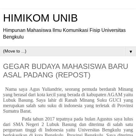
HIMIKOM UNIB
Himpunan Mahasiswa Ilmu Komunikasi Fisip Universitas
Bengkulu
▼
GEGAR BUDAYA MAHASISWA BARU
ASAL PADANG (REPOST)
Nama saya
Agus Yuliandrie
,
seorang pemuda berdarah Minang
yang berasal dari kota kecil yang berada di kabupaten AGAM yaitu
Lubuk Basung. Saya lahir di Ranah Minang Suku GUCI yang
merupakan salah satu suku di indonesia yang terletak di Provinsi
Sumatra Barat.
Pada tahun 2017 tepatnya pada bulan Agustus saya lulus
dari SMA Negeri 2 Lubuk Basung dan diterima di salah satu
perguruan tinggi di
I
ndonesia yaitu Universitas Bengkulu yang
berlokasikan di kota Bengkulu, Provinsi Bengkulu. Saya diterima