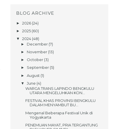
BLOG ARCHIVE
2026
(24)
►
2025
(60)
►
2024
(48)
▼
December
(7)
►
November
(13)
►
October
(3)
►
September
(5)
►
August
(1)
►
June
(4)
▼
WARGA TRANS LAPINDO BENGKULU
UTARA MENGELUHKAN KON...
FESTIVAL KHAS PROVINSI BENGKULU
DALAM MENYAMBUT BU...
Mengenal Beberapa Festival Unik di
Yogyakarta
PENEMUAN MAYAT, PRIA TERGANTUNG