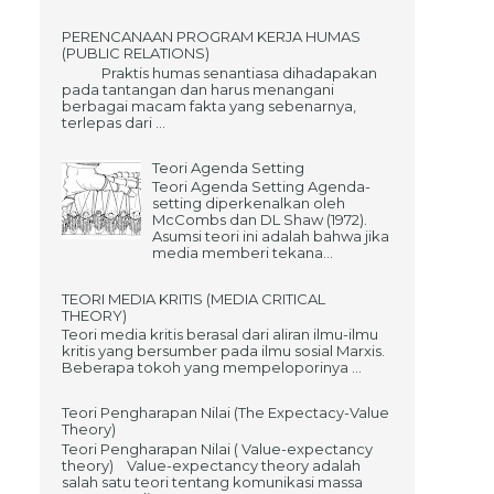
PERENCANAAN PROGRAM KERJA HUMAS
(PUBLIC RELATIONS)
Praktis humas senantiasa dihadapakan
pada tantangan dan harus menangani
berbagai macam fakta yang sebenarnya,
terlepas dari ...
Teori Agenda Setting
Teori Agenda Setting Agenda-
setting diperkenalkan oleh
McCombs dan DL Shaw (1972).
Asumsi teori ini adalah bahwa jika
media memberi tekana...
TEORI MEDIA KRITIS (MEDIA CRITICAL
THEORY)
Teori media kritis berasal dari aliran ilmu-ilmu
kritis yang bersumber pada ilmu sosial Marxis.
Beberapa tokoh yang mempeloporinya ...
Teori Pengharapan Nilai (The Expectacy-Value
Theory)
Teori Pengharapan Nilai ( Value-expectancy
theory) Value-expectancy theory adalah
salah satu teori tentang komunikasi massa