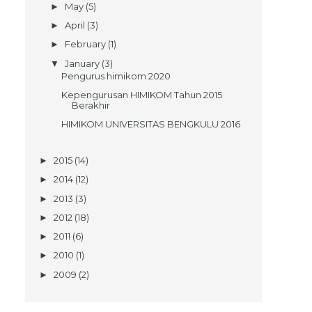
May
(5)
►
April
(3)
►
February
(1)
►
January
(3)
▼
Pengurus himikom 2020
Kepengurusan HIMIKOM Tahun 2015
Berakhir
HIMIKOM UNIVERSITAS BENGKULU 2016
2015
(14)
►
2014
(12)
►
2013
(3)
►
2012
(18)
►
2011
(6)
►
2010
(1)
►
2009
(2)
►