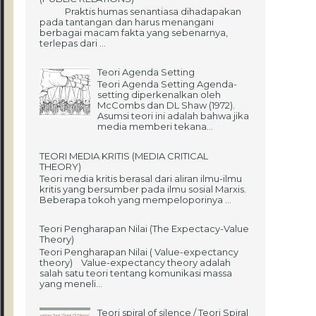
Praktis humas senantiasa dihadapakan
pada tantangan dan harus menangani
berbagai macam fakta yang sebenarnya,
terlepas dari ...
Teori Agenda Setting
Teori Agenda Setting Agenda-
setting diperkenalkan oleh
McCombs dan DL Shaw (1972).
Asumsi teori ini adalah bahwa jika
media memberi tekana...
TEORI MEDIA KRITIS (MEDIA CRITICAL
THEORY)
Teori media kritis berasal dari aliran ilmu-ilmu
kritis yang bersumber pada ilmu sosial Marxis.
Beberapa tokoh yang mempeloporinya ...
Teori Pengharapan Nilai (The Expectacy-Value
Theory)
Teori Pengharapan Nilai ( Value-expectancy
theory) Value-expectancy theory adalah
salah satu teori tentang komunikasi massa
yang meneli...
Teori spiral of silence / Teori Spiral